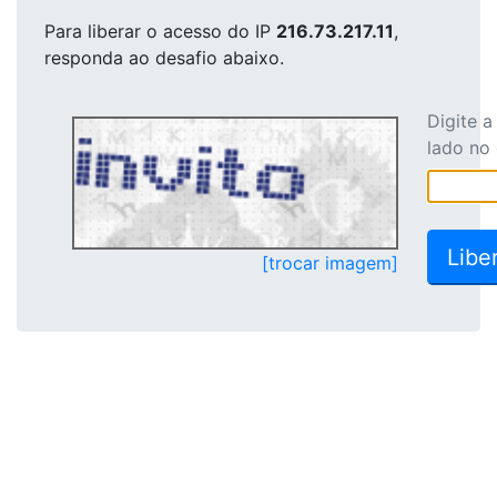
Para liberar o acesso
do IP
216.73.217.11
,
responda ao desafio abaixo.
Digite 
lado no
[trocar imagem]